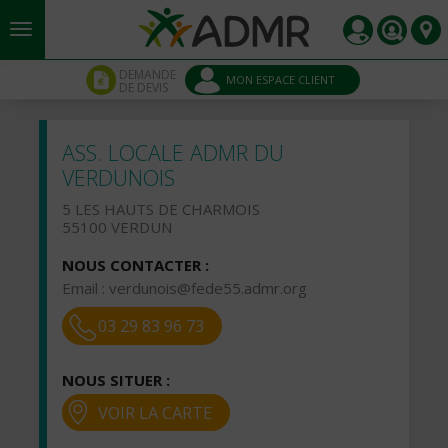
Aller au contenu principal
Panneau de gestion des cookies
DEMANDE
MON ESPACE CLIENT
DE DEVIS
ASS. LOCALE ADMR DU
VERDUNOIS
5 LES HAUTS DE CHARMOIS
55100 VERDUN
NOUS CONTACTER :
Email :
verdunois@fede55.admr.org
03 29 83 96 73
NOUS SITUER :
VOIR LA CARTE