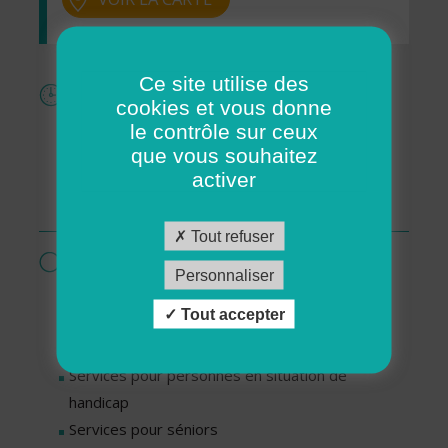
Ce site utilise des
Horaires
cookies et vous donne
Lundi : De 09h00 à 12h00
le contrôle sur ceux
Mardi : De 09h00 à 12h00
que vous souhaitez
activer
Jeudi : De 09h00 à 12h00
Vendredi : De 09h00 à 12h00
Tout refuser
Services proposés par cette association
Personnaliser
Garde d’enfants à domicile
Tout accepter
Ménage - Repassage
Petit bricolage - petit jardinage
Services pour personnes en situation de
handicap
Services pour séniors