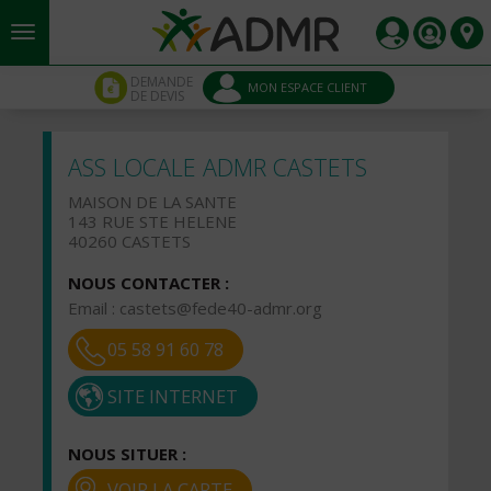
Aller au contenu principal
Panneau de gestion des cookies
DEMANDE
MON ESPACE CLIENT
DE DEVIS
ASS LOCALE ADMR CASTETS
MAISON DE LA SANTE
143 RUE STE HELENE
40260 CASTETS
NOUS CONTACTER :
Email :
castets@fede40-admr.org
05 58 91 60 78
SITE INTERNET
NOUS SITUER :
VOIR LA CARTE