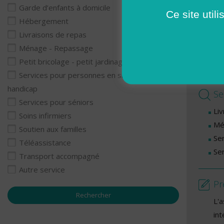
Garde d’enfants à domicile
Lu
Ce site util
Hébergement
Ma
Livraisons de repas
Me
Ménage - Repassage
Je
Petit bricolage - petit jardinage
Ve
Services pour personnes en situation de
handicap
Se
Services pour séniors
Li
Soins infirmiers
Mé
Soutien aux familles
Se
Téléassistance
Se
Transport accompagné
Autre service
Pr
L'
int