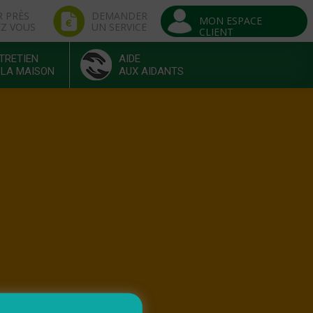
R PRÈS
DEMANDER
MON ESPACE
EZ VOUS
UN SERVICE
CLIENT
TRETIEN
AIDE
 LA MAISON
AUX AIDANTS