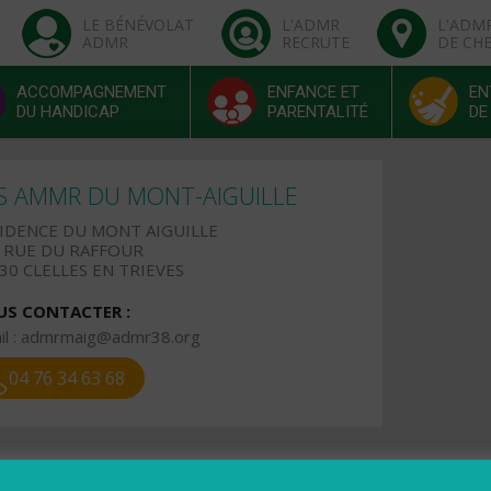
LE BÉNÉVOLAT
L'ADMR
L'ADM
ADMR
RECRUTE
DE CH
ACCOMPAGNEMENT
ENFANCE ET
EN
DU HANDICAP
PARENTALITÉ
DE
S AMMR DU MONT-AIGUILLE
IDENCE DU MONT AIGUILLE
 RUE DU RAFFOUR
30 CLELLES EN TRIEVES
S CONTACTER :
l :
admrmaig@admr38.org
04 76 34 63 68
raires