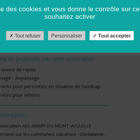
ndi : De 08h00 à 16h30
ise des cookies et vous donne le contrôle sur 
souhaitez activer
rdi : De 08h00 à 16h30
rcredi : De 08h00 à 17h30
udi : De 08h00 à 17h00
Tout refuser
Personnaliser
Tout accepter
ndredi : De 08h00 à 17h00
rvices proposés par cette association
vraisons de repas
nage - Repassage
rvices pour personnes en situation de handicap
rvices pour séniors
ésentation
association ASS AMMR DU MONT-AIGUILLE
ervient sur les communes suivantes : Chichilianne,