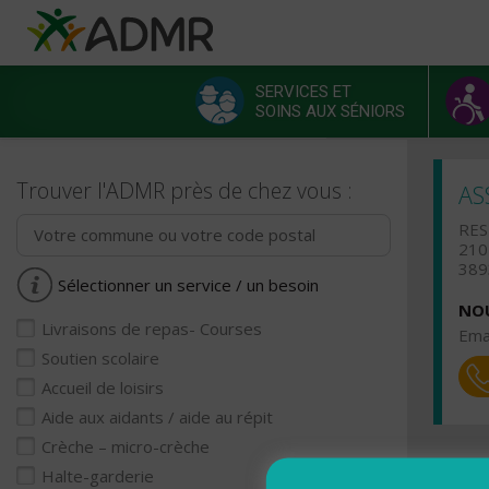
Aller au contenu principal
Panneau de gestion des cookies
SERVICES ET
SOINS AUX SÉNIORS
Menu principal
Trouver l'ADMR près de chez vous :
AS
RES
210
389
Sélectionner un service / un besoin
NOU
Livraisons de repas- Courses
Emai
Soutien scolaire
Accueil de loisirs
Aide aux aidants / aide au répit
Crèche – micro-crèche
Halte-garderie
Ho