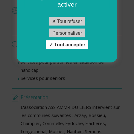
activer
Horaires
Lundi : De 14h00 à 17h00
Tout refuser
Mercredi : De 09h00 à 12h00
Personnaliser
Services proposés par cette association
Tout accepter
Ménage - Repassage
Services pour personnes en situation de
handicap
Services pour séniors
Présentation
L'association ASS AMMR DU LIERS intervient sur
les communes suivantes : Arzay, Bossieu,
Champier, Commelle, Eydoche, Flachères,
Longechenal, Mottier, Nantoin, Semons.