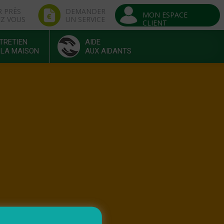
R PRÈS
DEMANDER
MON ESPACE
EZ VOUS
UN SERVICE
CLIENT
TRETIEN
AIDE
 LA MAISON
AUX AIDANTS