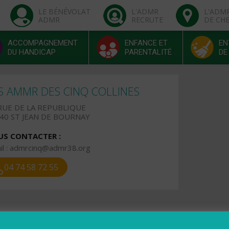
LE BÉNÉVOLAT
L'ADMR
L'ADM
ADMR
RECRUTE
DE CH
ACCOMPAGNEMENT
ENFANCE ET
EN
DU HANDICAP
PARENTALITÉ
DE
S AMMR DES CINQ COLLINES
RUE DE LA REPUBLIQUE
40 ST JEAN DE BOURNAY
S CONTACTER :
l :
admrcinq@admr38.org
04 74 58 72 55
raires