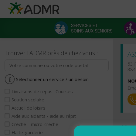
Aller au contenu principal
Panneau de gestion des cookies
SERVICES ET
SOINS AUX SÉNIORS
Menu principal
Trouver l'ADMR près de chez vous :
AS
53 
384
Sélectionner un service / un besoin
NOU
Emai
Livraisons de repas- Courses
Soutien scolaire
Accueil de loisirs
Aide aux aidants / aide au répit
Crèche – micro-crèche
Ho
Halte-garderie