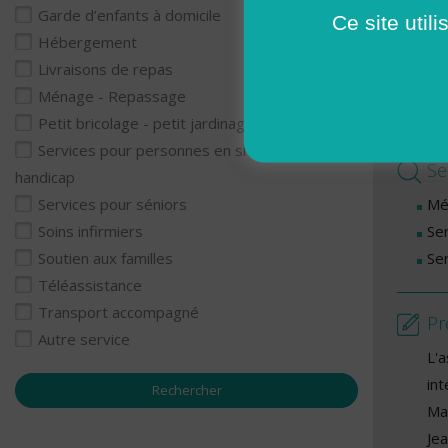
Lu
Garde d’enfants à domicile
Ce site util
Ma
Hébergement
Me
Livraisons de repas
Je
Ménage - Repassage
Ve
Petit bricolage - petit jardinage
Services pour personnes en situation de
Se
handicap
Mé
Services pour séniors
Se
Soins infirmiers
Se
Soutien aux familles
Téléassistance
Transport accompagné
Pr
Autre service
L'
in
Ma
Je