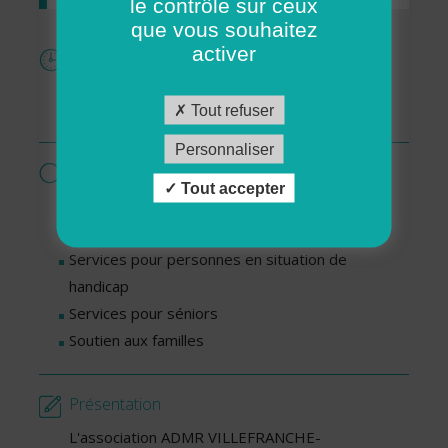
le contrôle sur ceux
que vous souhaitez
activer
Horaires
Lundi : De 14h00 à 17h00
Tout refuser
Jeudi : De 14h00 à 17h00
Personnaliser
Services proposés par cette association
Tout accepter
Garde d’enfants à domicile
Ménage - Repassage
Services pour personnes en situation de
handicap
Services pour séniors
Soutien aux familles
Présentation
L'association ADMR VILLEFRANCHE-