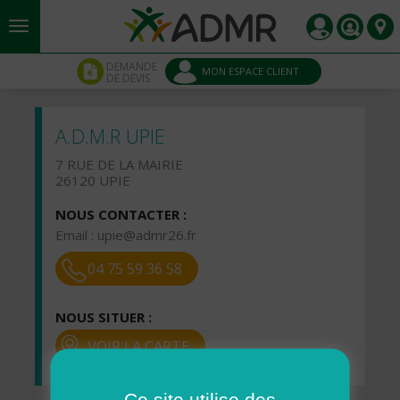
Aller au contenu principal
Panneau de gestion des cookies
DEMANDE
MON ESPACE CLIENT
DE DEVIS
A.D.M.R UPIE
7 RUE DE LA MAIRIE
26120 UPIE
NOUS CONTACTER :
Email :
upie@admr26.fr
04 75 59 36 58
NOUS SITUER :
VOIR LA CARTE
Ce site utilise des