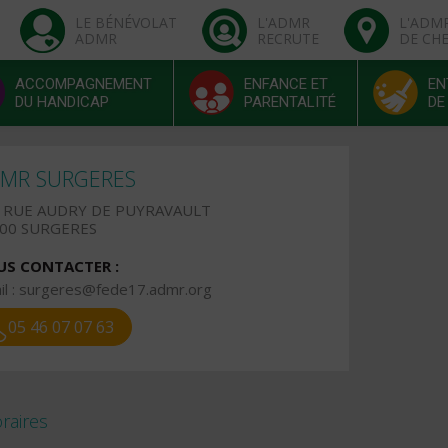
LE BÉNÉVOLAT
L'ADMR
L'ADM
ADMR
RECRUTE
DE CH
ACCOMPAGNEMENT
ENFANCE ET
EN
DU HANDICAP
PARENTALITÉ
DE
MR SURGERES
 RUE AUDRY DE PUYRAVAULT
00 SURGERES
S CONTACTER :
l :
surgeres@fede17.admr.org
05 46 07 07 63
raires