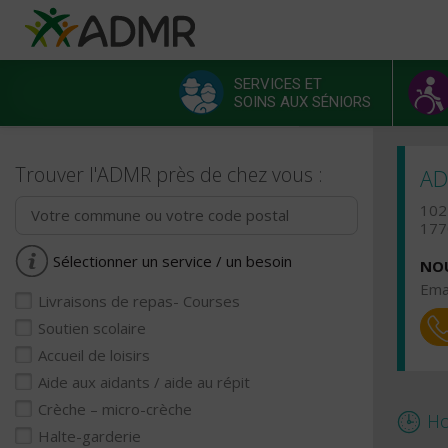
Aller au contenu principal
Panneau de gestion des cookies
SERVICES ET
SOINS AUX SÉNIORS
Menu principal
Trouver l'ADMR près de chez vous :
AD
102
177
Sélectionner un service / un besoin
NOU
Emai
Livraisons de repas- Courses
Soutien scolaire
Accueil de loisirs
Aide aux aidants / aide au répit
Crèche – micro-crèche
Ho
Halte-garderie