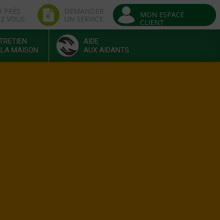
R PRÈS
DEMANDER
MON ESPACE
EZ VOUS
UN SERVICE
CLIENT
TRETIEN
AIDE
 LA MAISON
AUX AIDANTS