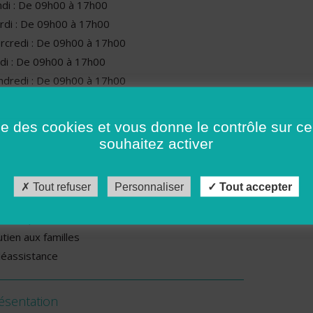
ndi : De 09h00 à 17h00
rdi : De 09h00 à 17h00
rcredi : De 09h00 à 17h00
udi : De 09h00 à 17h00
ndredi : De 09h00 à 17h00
rvices proposés par cette association
ise des cookies et vous donne le contrôle sur 
rde d’enfants à domicile
souhaitez activer
vraisons de repas
nage - Repassage
Tout refuser
Personnaliser
Tout accepter
rvices pour personnes en situation de handicap
rvices pour séniors
tien aux familles
léassistance
ésentation