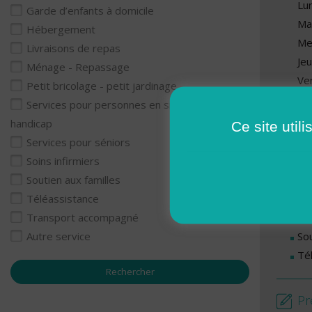
Lu
Garde d’enfants à domicile
Ma
Hébergement
Me
Livraisons de repas
Je
Ménage - Repassage
Ve
Petit bricolage - petit jardinage
Services pour personnes en situation de
Se
handicap
Ce site util
Ga
Services pour séniors
Li
Soins infirmiers
Mé
Soutien aux familles
Se
Téléassistance
Se
Transport accompagné
Sou
Autre service
Té
Pr