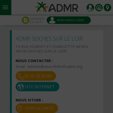
Aller au contenu principal
Panneau de gestion des cookies
DEMANDE
MON ESPACE CLIENT
DE DEVIS
ADMR SEICHES SUR LE LOIR
15 RUE HUBERT ET CHARLOTTE NEVEU
49140 SEICHES SUR LE LOIR
NOUS CONTACTER :
Email :
seiches@asso.fede49.admr.org
02 41 33 55 84
SITE INTERNET
NOUS SITUER :
VOIR LA CARTE