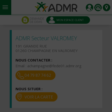
Aller au contenu principal
Panneau de gestion des cookies
DEMANDE
MON ESPACE CLIENT
DE DEVIS
ADMR Secteur VALROMEY
191 GRANDE RUE
01260 CHAMPAGNE EN VALROMEY
NOUS CONTACTER :
Email :
achampagne@fede01.admr.org
04 79 87 74 62
NOUS SITUER :
VOIR LA CARTE