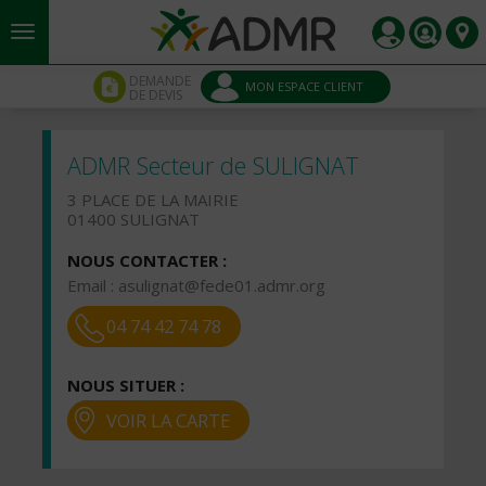
Aller au contenu principal
Panneau de gestion des cookies
DEMANDE
MON ESPACE CLIENT
DE DEVIS
ADMR Secteur de SULIGNAT
3 PLACE DE LA MAIRIE
01400 SULIGNAT
NOUS CONTACTER :
Email :
asulignat@fede01.admr.org
04 74 42 74 78
NOUS SITUER :
VOIR LA CARTE