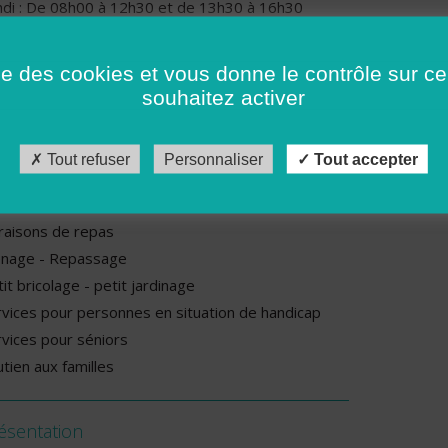
ndi : De 08h00 à 12h30 et de 13h30 à 16h30
rdi : De 08h00 à 12h30 et de 13h30 à 16h30
rcredi : De 08h00 à 12h30 et de 13h30 à 16h30
ise des cookies et vous donne le contrôle sur 
udi : De 08h00 à 12h30 et de 13h30 à 16h30
souhaitez activer
ndredi : De 08h00 à 12h30 et de 13h30 à 16h30
Tout refuser
Personnaliser
Tout accepter
rvices proposés par cette association
rde d’enfants à domicile
vraisons de repas
nage - Repassage
it bricolage - petit jardinage
rvices pour personnes en situation de handicap
rvices pour séniors
tien aux familles
ésentation