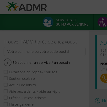
Aller au contenu principal
Panneau de gestion des cookies
SERVICES ET
SOINS AUX SÉNIORS
Menu principal
Trouver l'ADMR près de chez vous :
AD
121
014
Sélectionner un service / un besoin
NOU
Emai
Livraisons de repas- Courses
Soutien scolaire
Accueil de loisirs
Aide aux aidants / aide au répit
Crèche – micro-crèche
Ho
Halte-garderie