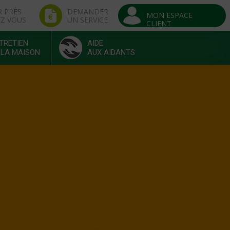
R PRÈS
DEMANDER
MON ESPACE
EZ VOUS
UN SERVICE
CLIENT
TRETIEN
AIDE
 LA MAISON
AUX AIDANTS