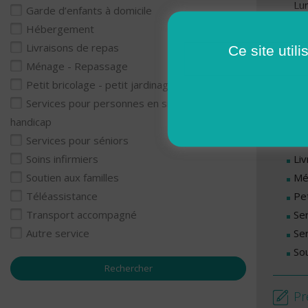
Lu
Garde d’enfants à domicile
Ma
Hébergement
Me
Livraisons de repas
Ce site util
Je
Ménage - Repassage
Ve
Petit bricolage - petit jardinage
Services pour personnes en situation de
Se
handicap
Ga
Services pour séniors
Li
Soins infirmiers
Mé
Soutien aux familles
Pet
Téléassistance
Se
Transport accompagné
Se
Autre service
Sou
Pr