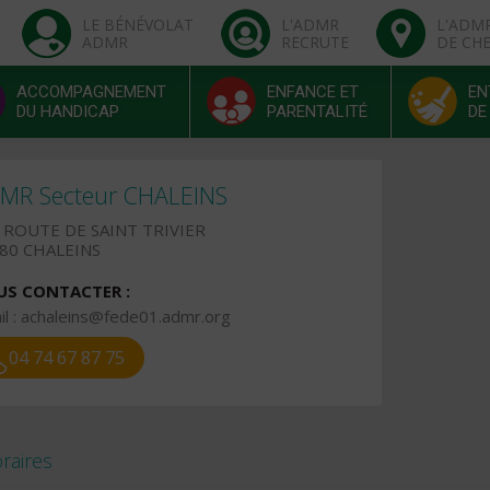
LE BÉNÉVOLAT
L'ADMR
L'ADM
ADMR
RECRUTE
DE CH
ACCOMPAGNEMENT
ENFANCE ET
EN
DU HANDICAP
PARENTALITÉ
DE
MR Secteur CHALEINS
 ROUTE DE SAINT TRIVIER
80 CHALEINS
S CONTACTER :
l :
achaleins@fede01.admr.org
04 74 67 87 75
raires