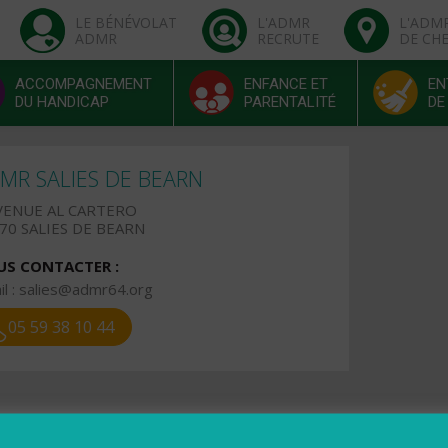
LE BÉNÉVOLAT
L'ADMR
L'ADM
ADMR
RECRUTE
DE CH
ACCOMPAGNEMENT
ENFANCE ET
EN
DU HANDICAP
PARENTALITÉ
DE
MR SALIES DE BEARN
VENUE AL CARTERO
70 SALIES DE BEARN
S CONTACTER :
l :
salies@admr64.org
05 59 38 10 44
raires