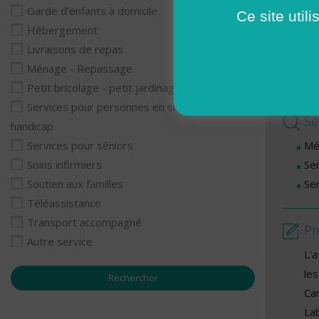
Lu
Garde d’enfants à domicile
Ce site util
Ma
Hébergement
Me
Livraisons de repas
Je
Ménage - Repassage
Ve
Petit bricolage - petit jardinage
Services pour personnes en situation de
Se
handicap
Mé
Services pour séniors
Se
Soins infirmiers
Se
Soutien aux familles
Téléassistance
Transport accompagné
Pr
Autre service
L'
le
Ca
La