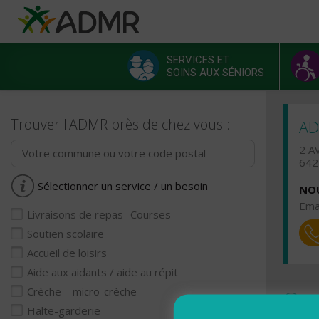
Aller au contenu principal
Panneau de gestion des cookies
SERVICES ET
SOINS AUX SÉNIORS
Menu principal
Trouver l'ADMR près de chez vous :
AD
2 A
642
Sélectionner un service / un besoin
NOU
Emai
Livraisons de repas- Courses
Soutien scolaire
Accueil de loisirs
Aide aux aidants / aide au répit
Crèche – micro-crèche
Ho
Halte-garderie