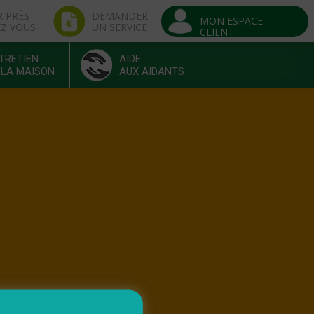
R PRÈS
DEMANDER
MON ESPACE
EZ VOUS
UN SERVICE
CLIENT
TRETIEN
AIDE
 LA MAISON
AUX AIDANTS