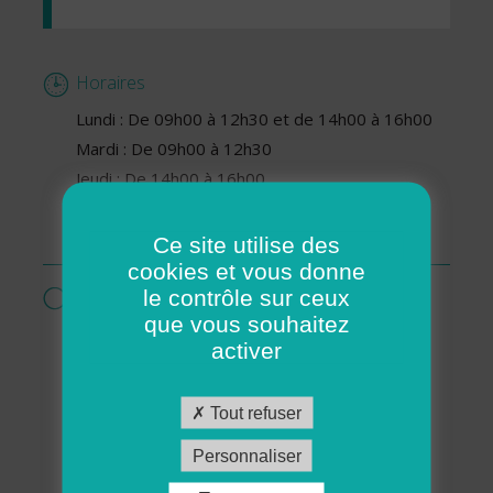
Horaires
Lundi : De 09h00 à 12h30 et de 14h00 à 16h00
Mardi : De 09h00 à 12h30
Jeudi : De 14h00 à 16h00
Vendredi : De 09h00 à 12h30 et de 14h00 à
16h00
Ce site utilise des
cookies et vous donne
Services proposés par cette association
le contrôle sur ceux
que vous souhaitez
Livraisons de repas
activer
Ménage - Repassage
Services pour personnes en situation de
Tout refuser
handicap
Services pour séniors
Personnaliser
Soutien aux familles