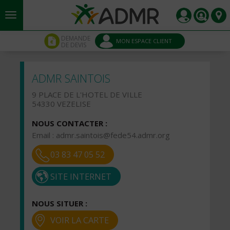
Aller au contenu principal
Panneau de gestion des cookies
DEMANDE
MON ESPACE CLIENT
DE DEVIS
ADMR SAINTOIS
9 PLACE DE L'HOTEL DE VILLE
54330 VEZELISE
NOUS CONTACTER :
Email :
admr.saintois@fede54.admr.org
03 83 47 05 52
SITE INTERNET
NOUS SITUER :
VOIR LA CARTE