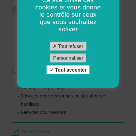
cookies et vous donne
Horaires
le contrôle sur ceux
Lundi : De 8h30 à 12h30
que vous souhaitez
Mardi : De 8h30 à 12h30
activer
Mercredi : De 8h30 à 12h30
Jeudi : De 8h30 à 12h30
Tout refuser
Vendredi : De 8h30 à 12h30
Personnaliser
Services proposés par cette association
Tout accepter
Livraisons de repas
Ménage - Repassage
Services pour personnes en situation de
handicap
Services pour séniors
Présentation