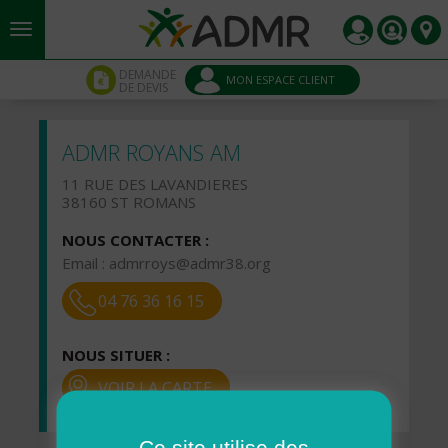
Aller au contenu principal
Panneau de gestion des cookies
DEMANDE
MON ESPACE CLIENT
DE DEVIS
ADMR ROYANS AM
11 RUE DES LAVANDIERES
38160 ST ROMANS
NOUS CONTACTER :
Email :
admrroys@admr38.org
04 76 36 16 15
NOUS SITUER :
VOIR LA CARTE
Ce site utilise des