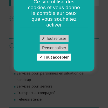
Ce site utilise des
cookies et vous donne
le contrôle sur ceux
Horaires
que vous souhaitez
activer
Mardi : De 09h00 à 12h00
Jeudi : De 09h00 à 12h00
Tout refuser
Services proposés par cette association
Personnaliser
Garde d’enfants à domicile
Tout accepter
Livraisons de repas
Ménage - Repassage
Services pour personnes en situation de
handicap
Services pour séniors
Transport accompagné
Téléassistance