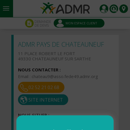
Aller au contenu principal
Panneau de gestion des cookies
DEMANDE
MON ESPACE CLIENT
DE DEVIS
ADMR PAYS DE CHATEAUNEUF
11 PLACE ROBERT LE FORT
49330 CHATEAUNEUF SUR SARTHE
NOUS CONTACTER :
Email :
chateau9@asso.fede49.admr.org
02 52 21 02 68
SITE INTERNET
NOUS SITUER :
VOIR LA CARTE