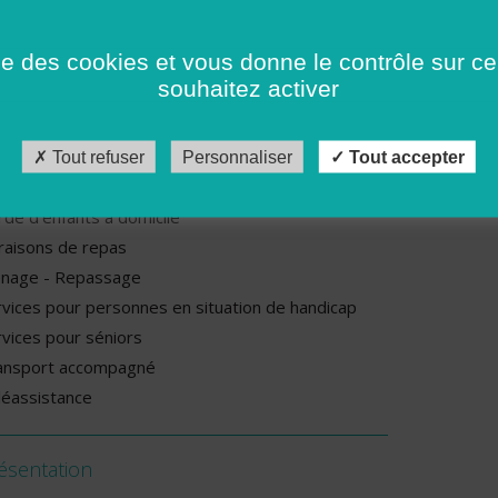
ndi : De 10h00 à 12h00
rdi : De 10h00 à 12h00
ise des cookies et vous donne le contrôle sur 
souhaitez activer
rcredi : De 10h00 à 12h00
udi : De 10h00 à 12h00
Tout refuser
Personnaliser
Tout accepter
rvices proposés par cette association
rde d’enfants à domicile
vraisons de repas
nage - Repassage
rvices pour personnes en situation de handicap
rvices pour séniors
ansport accompagné
léassistance
ésentation