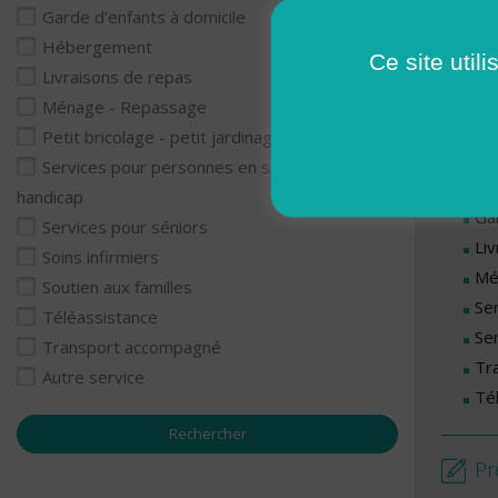
Garde d’enfants à domicile
Lu
Hébergement
Ma
Ce site util
Livraisons de repas
Me
Ménage - Repassage
Je
Petit bricolage - petit jardinage
Services pour personnes en situation de
Se
handicap
Ga
Services pour séniors
Li
Soins infirmiers
Mé
Soutien aux familles
Se
Téléassistance
Se
Transport accompagné
Tr
Autre service
Té
Pr