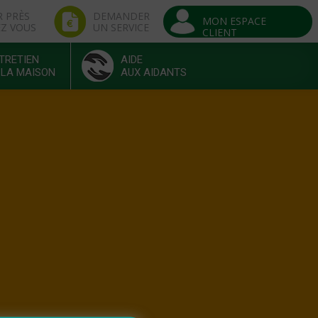
R PRÈS
DEMANDER
MON ESPACE
EZ VOUS
UN SERVICE
CLIENT
TRETIEN
AIDE
 LA MAISON
AUX AIDANTS