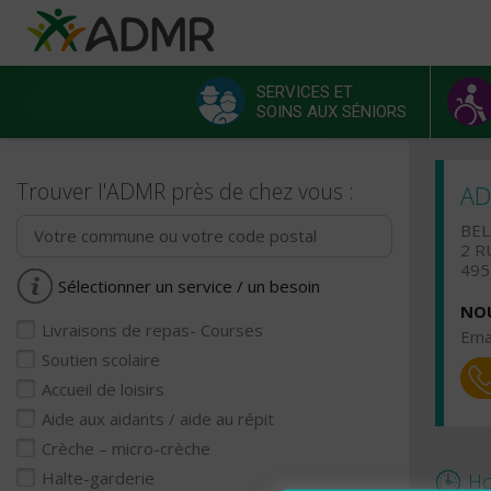
Aller au contenu principal
Panneau de gestion des cookies
SERVICES ET
SOINS AUX SÉNIORS
Menu principal
Trouver l'ADMR près de chez vous :
AD
BEL
2 R
49
Sélectionner un service / un besoin
NOU
Livraisons de repas- Courses
Emai
Soutien scolaire
Accueil de loisirs
Aide aux aidants / aide au répit
Crèche – micro-crèche
Halte-garderie
Ho