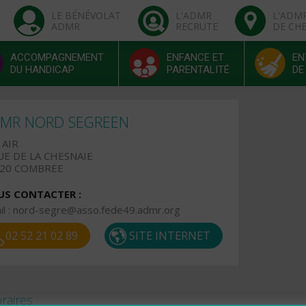
LE BÉNÉVOLAT
L'ADMR
L'ADM
ADMR
RECRUTE
DE CH
ACCOMPAGNEMENT
ENFANCE ET
EN
DU HANDICAP
PARENTALITÉ
DE
MR NORD SEGREEN
 AIR
UE DE LA CHESNAIE
520 COMBREE
S CONTACTER :
l :
nord-segre@asso.fede49.admr.org
02 52 21 02 89
SITE INTERNET
raires