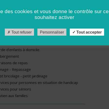
ndi : De 14h00 à 17h00 et de 09h00 à 12h30
rdi : De 14h00 à 17h00 et de 09h00 à 12h30
ise des cookies et vous donne le contrôle sur 
rcredi : De 14h00 à 17h00 et de 09h00 à 12h30
souhaitez activer
udi : De 14h00 à 17h00 et de 09h00 à 12h30
ndredi : De 14h00 à 17h00 et de 09h00 à 12h30
Tout refuser
Personnaliser
Tout accepter
rvices proposés par cette association
rde d’enfants à domicile
bergement
vraisons de repas
nage - Repassage
it bricolage - petit jardinage
rvices pour personnes en situation de handicap
rvices pour séniors
tien aux familles