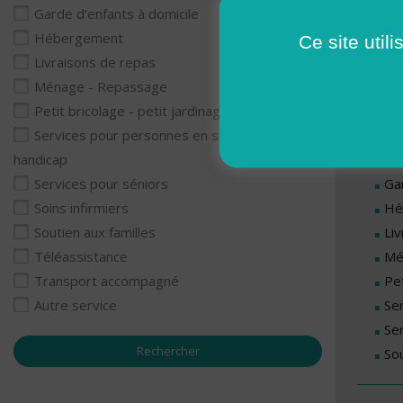
Lu
Garde d’enfants à domicile
Ma
Hébergement
Ce site util
Me
Livraisons de repas
Je
Ménage - Repassage
Ve
Petit bricolage - petit jardinage
Services pour personnes en situation de
Se
handicap
Ga
Services pour séniors
Hé
Soins infirmiers
Li
Soutien aux familles
Mé
Téléassistance
Pet
Transport accompagné
Se
Autre service
Se
Sou