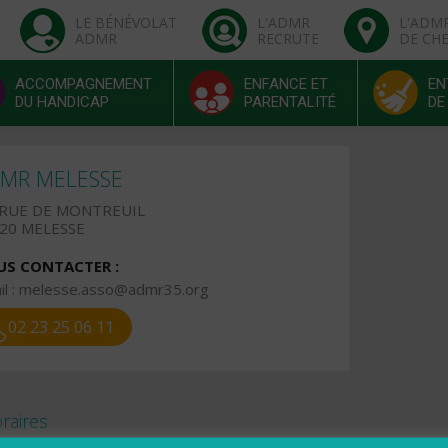
LE BÉNÉVOLAT
L'ADMR
L'ADM
ADMR
RECRUTE
DE CH
ACCOMPAGNEMENT
ENFANCE ET
EN
DU HANDICAP
PARENTALITÉ
DE
MR MELESSE
 RUE DE MONTREUIL
20 MELESSE
S CONTACTER :
l :
melesse.asso@admr35.org
02 23 25 06 11
raires