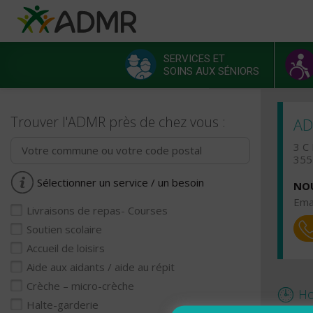
Aller au contenu principal
Panneau de gestion des cookies
SERVICES ET
SOINS AUX SÉNIORS
Menu principal
Trouver l'ADMR près de chez vous :
AD
3 C
355
Sélectionner un service / un besoin
NOU
Emai
Livraisons de repas- Courses
Soutien scolaire
Accueil de loisirs
Aide aux aidants / aide au répit
Crèche – micro-crèche
Ho
Halte-garderie