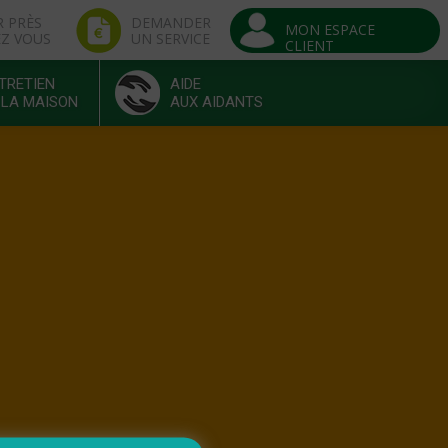
R PRÈS
DEMANDER
MON ESPACE
EZ VOUS
UN SERVICE
CLIENT
TRETIEN
AIDE
 LA MAISON
AUX AIDANTS