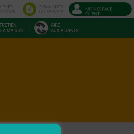
R PRÈS
DEMANDER
MON ESPACE
EZ VOUS
UN SERVICE
CLIENT
TRETIEN
AIDE
 LA MAISON
AUX AIDANTS