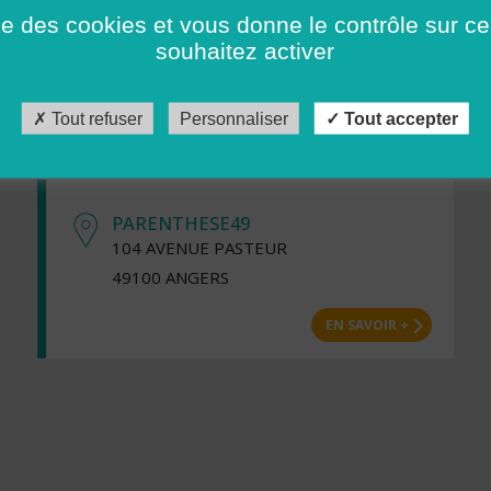
ADMR BOIS D'ANJOU
ise des cookies et vous donne le contrôle sur 
3 RUE CHANTELEVENT
souhaitez activer
49690 CORON
Tout refuser
Personnaliser
Tout accepter
EN SAVOIR +
PARENTHESE49
104 AVENUE PASTEUR
49100 ANGERS
EN SAVOIR +