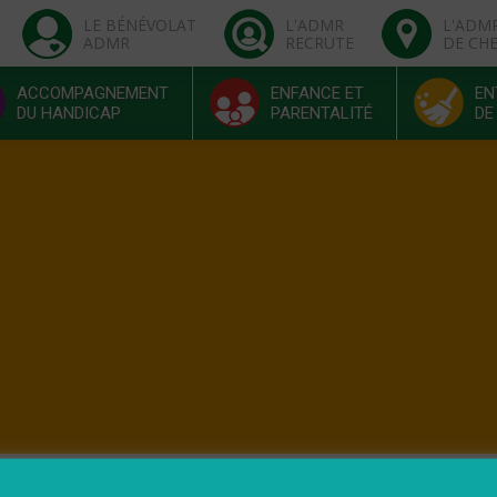
LE BÉNÉVOLAT
L'ADMR
L'ADM
ADMR
RECRUTE
DE CH
ACCOMPAGNEMENT
ENFANCE ET
EN
DU HANDICAP
PARENTALITÉ
DE