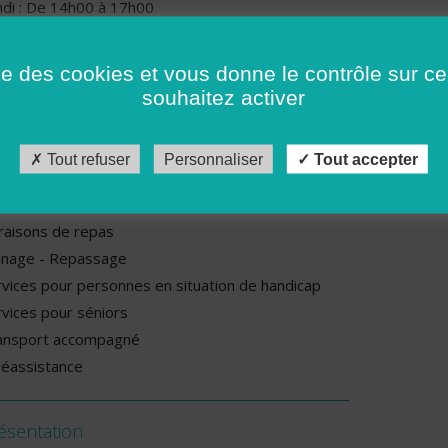
ndi : De 14h00 à 17h00
rdi : De 14h00 à 17h00 et de 09h00 à 12h00
rcredi : De 09h00 à 12h00
ise des cookies et vous donne le contrôle sur 
udi : De 14h00 à 17h00 et de 09h00 à 12h00
souhaitez activer
ndredi : De 09h00 à 12h00
Tout refuser
Personnaliser
Tout accepter
rvices proposés par cette association
rde d’enfants à domicile
vraisons de repas
nage - Repassage
rvices pour personnes en situation de handicap
rvices pour séniors
ansport accompagné
léassistance
ésentation