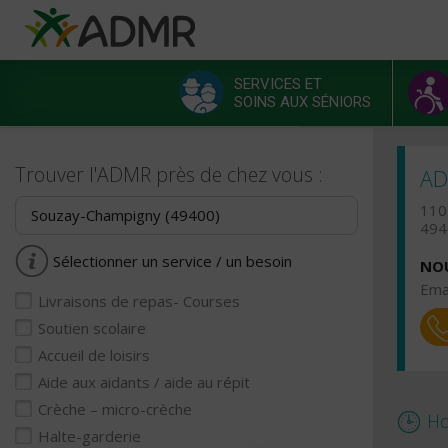
Aller au contenu principal
Panneau de gestion des cookies
SERVICES ET
SOINS AUX SÉNIORS
Menu principal
Trouver l'ADMR près de chez vous :
AD
110
49
Sélectionner un service / un besoin
NOU
Emai
Livraisons de repas- Courses
Soutien scolaire
Accueil de loisirs
Aide aux aidants / aide au répit
Crèche – micro-crèche
Ho
Halte-garderie