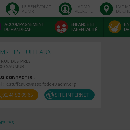
LE BÉNÉVOLAT
L'ADMR
L'ADM
ADMR
RECRUTE
DE CH
ACCOMPAGNEMENT
ENFANCE ET
EN
DU HANDICAP
PARENTALITÉ
DE
MR LES TUFFEAUX
 RUE DES PRES
400 SAUMUR
S CONTACTER :
l :
lestuffeaux@asso.fede49.admr.org
02 41 52 99 65
SITE INTERNET
raires