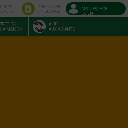
R PRÈS
DEMANDER
MON ESPACE
EZ VOUS
UN SERVICE
CLIENT
TRETIEN
AIDE
 LA MAISON
AUX AIDANTS