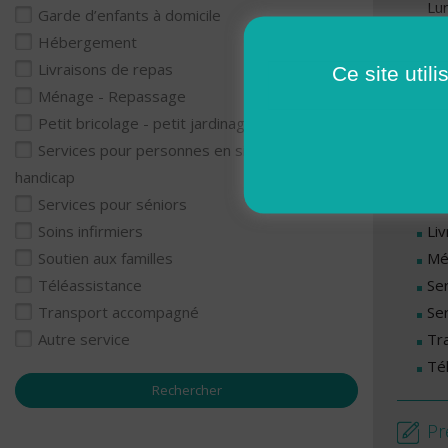
Lu
Garde d’enfants à domicile
Ma
Hébergement
Me
Livraisons de repas
Ce site util
Je
Ménage - Repassage
Ve
Petit bricolage - petit jardinage
Services pour personnes en situation de
Se
handicap
Ga
Services pour séniors
Li
Soins infirmiers
Mé
Soutien aux familles
Se
Téléassistance
Se
Transport accompagné
Tr
Autre service
Té
Pr