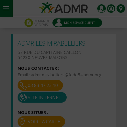
Aller au contenu principal
Panneau de gestion des cookies
DEMANDE
MON ESPACE CLIENT
DE DEVIS
ADMR LES MIRABELLIERS
57 RUE DU CAPITAINE CAILLON
54230 NEUVES MAISONS
NOUS CONTACTER :
Email :
admr.mirabelliers@fede54.admr.org
03 83 47 23 10
SITE INTERNET
NOUS SITUER :
VOIR LA CARTE