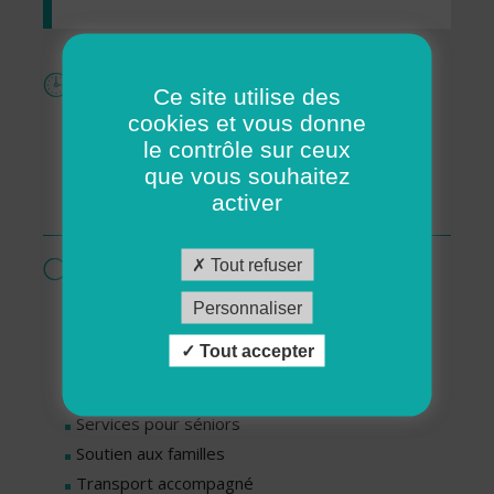
Horaires
Ce site utilise des
Lundi : De 14h00 à 16h00
cookies et vous donne
le contrôle sur ceux
Mardi : De 09h00 à 12h00
que vous souhaitez
Jeudi : De 09h00 à 12h00
activer
Vendredi : De 09h00 à 12h00
Services proposés par cette association
Tout refuser
Livraisons de repas
Personnaliser
Ménage - Repassage
Tout accepter
Services pour personnes en situation de
handicap
Services pour séniors
Soutien aux familles
Transport accompagné