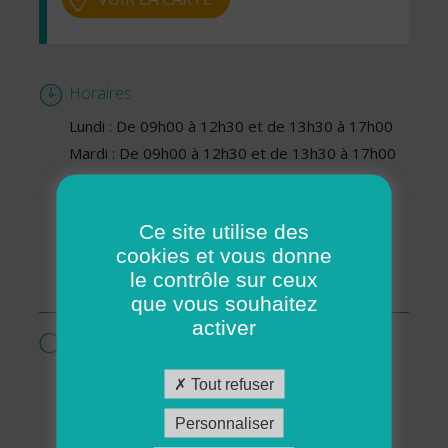
Horaires
Lundi : De 09h00 à 12h30 et de 13h30 à 17h00
Mardi : De 09h00 à 12h30 et de 13h30 à 17h00
Mercredi : De 09h00 à 12h30 et de 13h30 à
17h00
Ce site utilise des
Jeudi : De 09h00 à 12h30 et de 13h30 à 17h00
cookies et vous donne
Vendredi : De 09h00 à 12h30 et de 13h30 à
le contrôle sur ceux
17h00
que vous souhaitez
activer
Services proposés par cette association
Garde d’enfants à domicile
Tout refuser
Livraisons de repas
Personnaliser
Ménage - Repassage