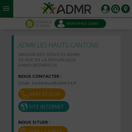
Aller au contenu principal
Panneau de gestion des cookies
DEMANDE
MON ESPACE CLIENT
DE DEVIS
ADMR LES HAUTS CANTONS
MAISON DES SERVICES ADMR
35 RUE DE LA REPUBLIQUE
34600 BEDARIEUX
NOUS CONTACTER :
Email :
bedarieux@admr34.fr
04 67 23 25 59
SITE INTERNET
NOUS SITUER :
VOIR LA CARTE