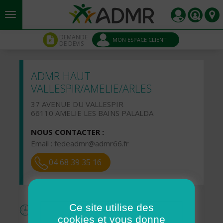
Aller au contenu principal
Panneau de gestion des cookies
DEMANDE
MON ESPACE CLIENT
DE DEVIS
ADMR HAUT
VALLESPIR/AMELIE/ARLES
37 AVENUE DU VALLESPIR
66110 AMELIE LES BAINS PALALDA
NOUS CONTACTER :
Email :
fedeadmr@admr66.fr
04 68 39 35 16
Ce site utilise des
Horaires
cookies et vous donne