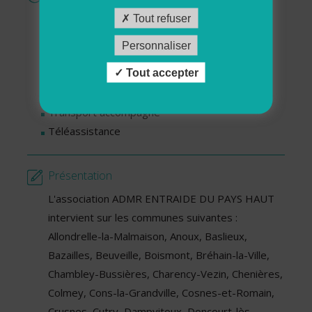
Ménage - Repassage
Tout refuser
Services pour personnes en situation de
Personnaliser
handicap
Tout accepter
Services pour séniors
Soutien aux familles
Transport accompagné
Téléassistance
Présentation
L'association ADMR ENTRAIDE DU PAYS HAUT
intervient sur les communes suivantes :
Allondrelle-la-Malmaison, Anoux, Baslieux,
Bazailles, Beuveille, Boismont, Bréhain-la-Ville,
Chambley-Bussières, Charency-Vezin, Chenières,
Colmey, Cons-la-Grandville, Cosnes-et-Romain,
Crusnes, Cutry, Dampvitoux, Doncourt-lès-