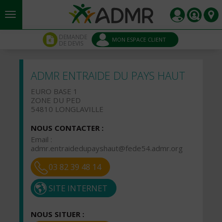
Aller au contenu principal
Panneau de gestion des cookies
DEMANDE
MON ESPACE CLIENT
DE DEVIS
ADMR ENTRAIDE DU PAYS HAUT
EURO BASE 1
ZONE DU PED
54810 LONGLAVILLE
NOUS CONTACTER :
Email :
admr.entraidedupayshaut@fede54.admr.org
03 82 39 48 14
SITE INTERNET
NOUS SITUER :