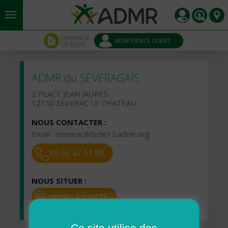
Aller au contenu principal
Panneau de gestion des cookies
DEMANDE
MON ESPACE CLIENT
DE DEVIS
ADMR du SEVERAGAIS
2 PLACE JEAN JAURES
12150 SEVERAC LE CHATEAU
NOUS CONTACTER :
Email :
severac@fede12.admr.org
05 65 47 51 88
NOUS SITUER :
VOIR LA CARTE
Ce site utilise des