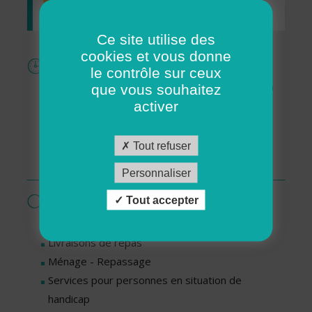
Ce site utilise des
cookies et vous donne
Horaires
le contrôle sur ceux
Lundi : De 09h00 à 12h00 et de 14h00 à 17h00
que vous souhaitez
activer
Mercredi : De 09h00 à 12h00 et de 14h00 à
17h00
Vendredi : De 09h00 à 12h00 et de 14h00 à
Tout refuser
17h00
Personnaliser
Services proposés par cette association
Tout accepter
Garde d’enfants à domicile
Livraisons de repas
Ménage - Repassage
Services pour personnes en situation de
handicap