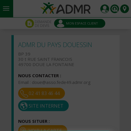
Aller au contenu principal
Panneau de gestion des cookies
DEMANDE
MON ESPACE CLIENT
DE DEVIS
ADMR DU PAYS DOUESSIN
BP 39
30 t RUE SAINT FRANCOIS
49700 DOUE LA FONTAINE
NOUS CONTACTER :
Email :
doue@asso.fede49.admr.org
02 41 83 46 44
SITE INTERNET
NOUS SITUER :
VOIR LA CARTE