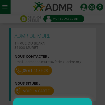
Aller au contenu principal
Panneau de gestion des cookies
DEMANDE
MON ESPACE CLIENT
DE DEVIS
ADMR DE MURET
14 RUE DU BEARN
31600 MURET
NOUS CONTACTER :
Email :
admr.sad.muret@fede31.admr.org
05 61 41 39 23
NOUS SITUER :
VOIR LA CARTE