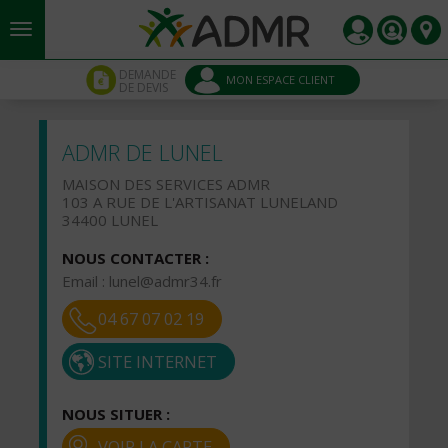
Aller au contenu principal
Panneau de gestion des cookies
DEMANDE
MON ESPACE CLIENT
DE DEVIS
ADMR DE LUNEL
MAISON DES SERVICES ADMR
103 A RUE DE L'ARTISANAT LUNELAND
34400 LUNEL
NOUS CONTACTER :
Email :
lunel@admr34.fr
04 67 07 02 19
SITE INTERNET
NOUS SITUER :
VOIR LA CARTE