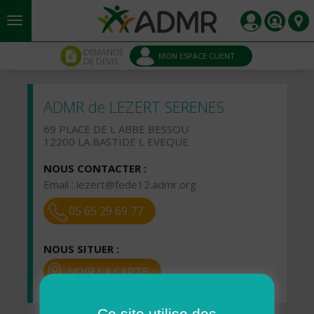
Aller au contenu principal
Panneau de gestion des cookies
DEMANDE
MON ESPACE CLIENT
DE DEVIS
ADMR de LEZERT SERENES
69 PLACE DE L ABBE BESSOU
12200 LA BASTIDE L EVEQUE
NOUS CONTACTER :
Email :
lezert@fede12.admr.org
05 65 29 69 77
NOUS SITUER :
VOIR LA CARTE
Ce site utilise des