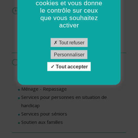
cookies et vous donne
le contrôle sur ceux
Horaires
que vous souhaitez
Lundi : De 09h00 à 12h00
activer
Mardi : De 09h00 à 12h00
Jeudi : De 09h00 à 12h00
Tout refuser
Vendredi : De 09h00 à 12h00
Personnaliser
Services proposés par cette association
Tout accepter
Garde d’enfants à domicile
Livraisons de repas
Ménage - Repassage
Services pour personnes en situation de
handicap
Services pour séniors
Soutien aux familles