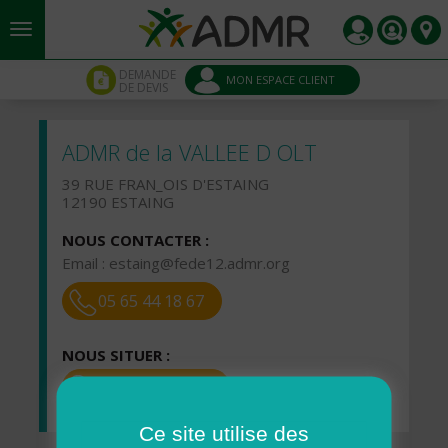
Aller au contenu principal
Panneau de gestion des cookies
DEMANDE
MON ESPACE CLIENT
DE DEVIS
ADMR de la VALLEE D OLT
39 RUE FRAN_OIS D'ESTAING
12190 ESTAING
NOUS CONTACTER :
Email :
estaing@fede12.admr.org
05 65 44 18 67
NOUS SITUER :
VOIR LA CARTE
Ce site utilise des