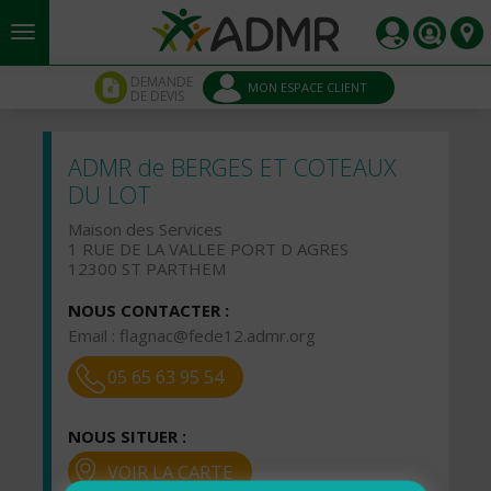
Aller au contenu principal
Panneau de gestion des cookies
DEMANDE
MON ESPACE CLIENT
DE DEVIS
ADMR de BERGES ET COTEAUX
DU LOT
Maison des Services
1 RUE DE LA VALLEE PORT D AGRES
12300 ST PARTHEM
NOUS CONTACTER :
Email :
flagnac@fede12.admr.org
05 65 63 95 54
NOUS SITUER :
VOIR LA CARTE