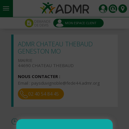
Aller au contenu principal
Panneau de gestion des cookies
DEMANDE
MON ESPACE CLIENT
DE DEVIS
ADMR CHATEAU THEBAUD
GENESTON MO
MAIRIE
44690 CHATEAU THEBAUD
NOUS CONTACTER :
Email :
paysduvignoble@fede44.admr.org
02 40 54 84 45
Horaires