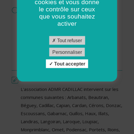
cookies et vous donne
le contrôle sur ceux
Services proposés par cette association
que vous souhaitez
Garde d’enfants à domicile
activer
Ménage - Repassage
Services pour personnes en situation de
Tout refuser
handicap
Services pour séniors
Personnaliser
Soutien aux familles
Tout accepter
Présentation
L'association ADMR CADILLAC intervient sur les
communes suivantes : Arbanats, Beautiran,
Béguey, Cadillac, Capian, Cardan, Cérons, Donzac,
Escoussans, Gabarnac, Guillos, Haux, Illats,
Landiras, Langoiran, Laroque, Loupiac,
Monprimblanc, Omet, Podensac, Portets, Rions,