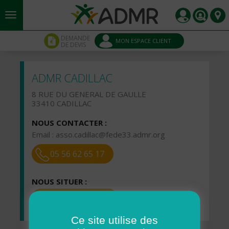
Aller au contenu principal
Panneau de gestion des cookies
DEMANDE
MON ESPACE CLIENT
DE DEVIS
ADMR CADILLAC
8 RUE DU GENERAL DE GAULLE
33410 CADILLAC
NOUS CONTACTER :
Email :
asso.cadillac@fede33.admr.org
05 56 62 65 17
NOUS SITUER :
VOIR LA CARTE
Ce site utilise des