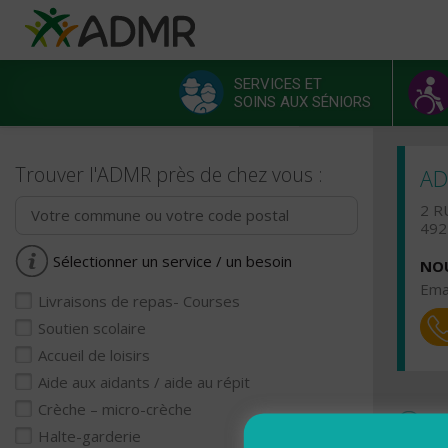
Aller au contenu principal
Panneau de gestion des cookies
SERVICES ET
SOINS AUX SÉNIORS
Menu principal
Trouver l'ADMR près de chez vous :
AD
2 R
492
Sélectionner un service / un besoin
NOU
Emai
Livraisons de repas- Courses
Soutien scolaire
Accueil de loisirs
Aide aux aidants / aide au répit
Crèche – micro-crèche
Ho
Halte-garderie