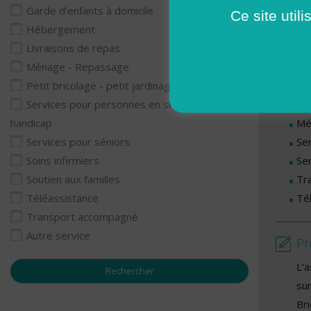
Ma
Garde d’enfants à domicile
Ce site util
Je
Hébergement
Livraisons de repas
Se
Ménage - Repassage
Ga
Petit bricolage - petit jardinage
Li
Services pour personnes en situation de
Mé
handicap
Se
Services pour séniors
Se
Soins infirmiers
Tr
Soutien aux familles
Té
Téléassistance
Transport accompagné
Autre service
Pr
L'
su
Bri