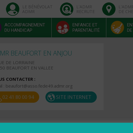
LE BÉNÉVOLAT
L'ADMR
L'ADM
ADMR
RECRUTE
DE CH
ACCOMPAGNEMENT
ENFANCE ET
EN
DU HANDICAP
PARENTALITÉ
DE
MR BEAUFORT EN ANJOU
UE DE LORRAINE
50 BEAUFORT EN VALLEE
S CONTACTER :
l :
beaufort@asso.fede49.admr.org
02 41 80 00 94
SITE INTERNET
raires