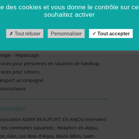
rdi : De 09h00 à 12h30
ise des cookies et vous donne le contrôle sur 
udi : De 09h00 à 12h30
souhaitez activer
rvices proposés par cette association
Tout refuser
Personnaliser
Tout accepter
rde d’enfants à domicile
vraisons de repas
nage - Repassage
rvices pour personnes en situation de handicap
rvices pour séniors
ansport accompagné
léassistance
ésentation
association ADMR BEAUFORT EN ANJOU intervient
r les communes suivantes : Beaufort-en-Anjou,
on, Gée, Les Bois d'Anjou, Mazé-Milon, Saint-