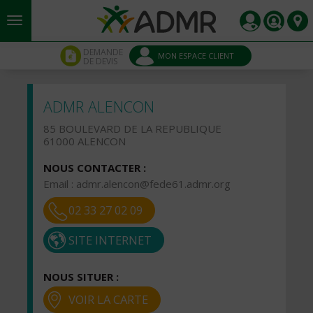
Aller au contenu principal
Panneau de gestion des cookies
DEMANDE
MON ESPACE CLIENT
DE DEVIS
ADMR ALENCON
85 BOULEVARD DE LA REPUBLIQUE
61000 ALENCON
NOUS CONTACTER :
Email :
admr.alencon@fede61.admr.org
02 33 27 02 09
SITE INTERNET
NOUS SITUER :
VOIR LA CARTE