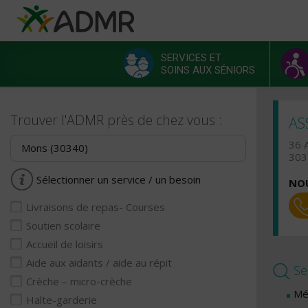
Aller au contenu principal
Panneau de gestion des cookies
SERVICES ET
SOINS AUX SÉNIORS
Menu principal
Trouver l'ADMR près de chez vous :
AS
36 
303
Sélectionner un service / un besoin
NOU
Livraisons de repas- Courses
Soutien scolaire
Accueil de loisirs
Aide aux aidants / aide au répit
Se
Crèche – micro-crèche
Mé
Halte-garderie