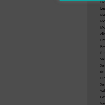
La
Le
Ma
Me
Mo
Al
Br
Ri
Ro
Sai
Sai
de-
Hi
Sa
Val
Cas
Va