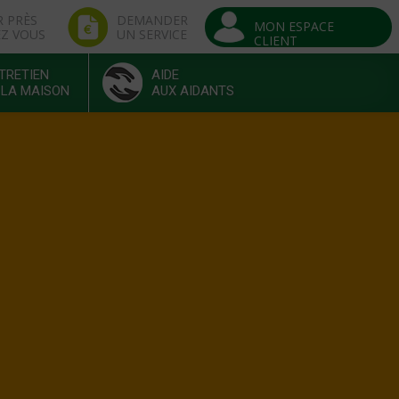
R PRÈS
DEMANDER
MON ESPACE
EZ VOUS
UN SERVICE
CLIENT
TRETIEN
AIDE
 LA MAISON
AUX AIDANTS