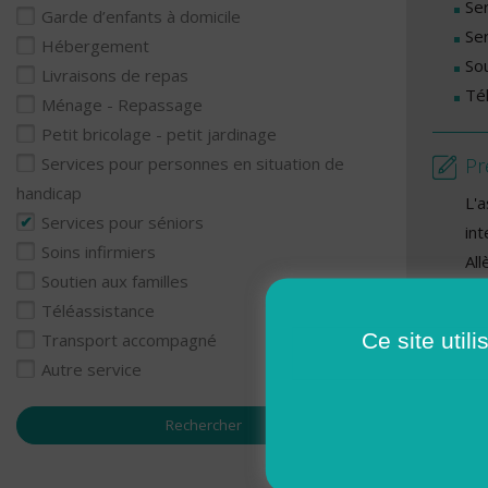
Se
Garde d’enfants à domicile
Se
Hébergement
Sou
Livraisons de repas
Té
Ménage - Repassage
Petit bricolage - petit jardinage
Pr
Services pour personnes en situation de
handicap
L'
Services pour séniors
int
Soins infirmiers
Al
Soutien aux familles
Be
Téléassistance
Bo
Ce site util
Transport accompagné
lè
Autre service
Ca
Ch
De
Gé