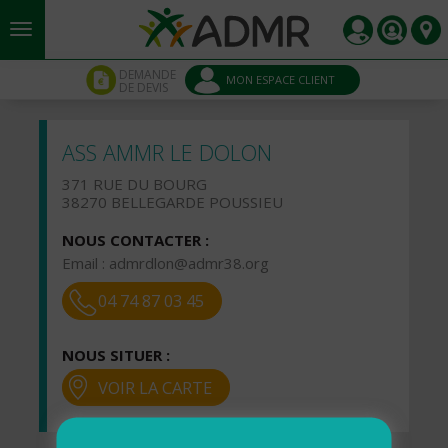
Aller au contenu principal
Panneau de gestion des cookies
DEMANDE
MON ESPACE CLIENT
DE DEVIS
ASS AMMR LE DOLON
371 RUE DU BOURG
38270 BELLEGARDE POUSSIEU
NOUS CONTACTER :
Email :
admrdlon@admr38.org
04 74 87 03 45
NOUS SITUER :
VOIR LA CARTE