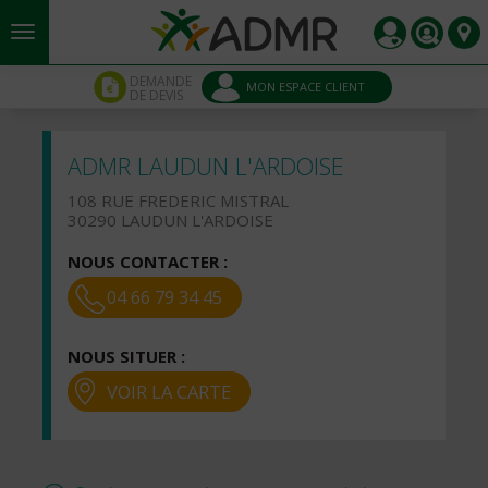
Aller au contenu principal
Panneau de gestion des cookies
DEMANDE
MON ESPACE CLIENT
DE DEVIS
ADMR LAUDUN L'ARDOISE
108 RUE FREDERIC MISTRAL
30290 LAUDUN L'ARDOISE
NOUS CONTACTER :
04 66 79 34 45
NOUS SITUER :
VOIR LA CARTE