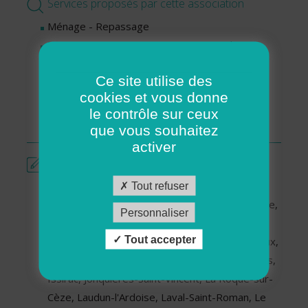
Services proposés par cette association
Ménage - Repassage
Services pour personnes en situation de
handicap
Ce site utilise des
Services pour séniors
cookies et vous donne
Soutien aux familles
le contrôle sur ceux
Téléassistance
que vous souhaitez
activer
Présentation
L'association ADMR LAUDUN L'ARDOISE
Tout refuser
intervient sur les communes suivantes : Aiguèze,
Personnaliser
Bagnols-sur-Cèze, Beaucaire, Bellegarde,
Tout accepter
Carsan, Cavillargues, Chusclan, Codolet, Connaux,
Cornillon, Fons-sur-Lussan, Gaujac, Goudargues,
Issirac, Jonquières-Saint-Vincent, La Roque-sur-
Cèze, Laudun-l'Ardoise, Laval-Saint-Roman, Le