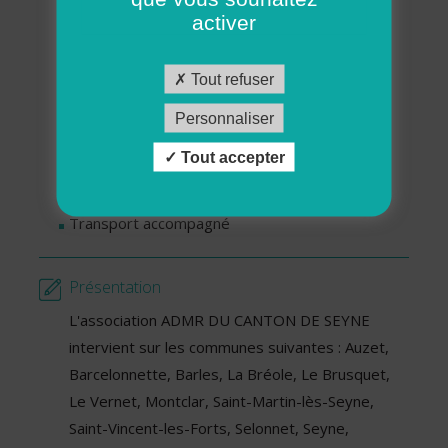
Garde d’enfants à domicile
activer
Ménage - Repassage
Petit bricolage - petit jardinage
Tout refuser
Services pour personnes en situation de
handicap
Personnaliser
Services pour séniors
Tout accepter
Soutien aux familles
Soutien scolaire
Transport accompagné
Présentation
L'association ADMR DU CANTON DE SEYNE
intervient sur les communes suivantes : Auzet,
Barcelonnette, Barles, La Bréole, Le Brusquet,
Le Vernet, Montclar, Saint-Martin-lès-Seyne,
Saint-Vincent-les-Forts, Selonnet, Seyne,