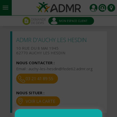
Aller au contenu principal
Panneau de gestion des cookies
DEMANDE
MON ESPACE CLIENT
DE DEVIS
ADMR D'AUCHY LES HESDIN
10 RUE DU 8 MAI 1945
62770 AUCHY LES HESDIN
NOUS CONTACTER :
Email :
auchy-les-hesdin@fede62.admr.org
03 21 41 89 55
NOUS SITUER :
VOIR LA CARTE